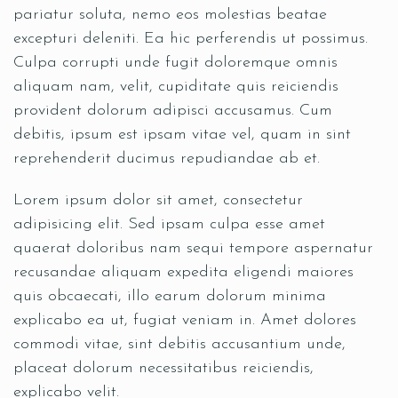
pariatur soluta, nemo eos molestias beatae
excepturi deleniti. Ea hic perferendis ut possimus.
Culpa corrupti unde fugit doloremque omnis
aliquam nam, velit, cupiditate quis reiciendis
provident dolorum adipisci accusamus. Cum
debitis, ipsum est ipsam vitae vel, quam in sint
reprehenderit ducimus repudiandae ab et.
Lorem ipsum dolor sit amet, consectetur
adipisicing elit. Sed ipsam culpa esse amet
quaerat doloribus nam sequi tempore aspernatur
recusandae aliquam expedita eligendi maiores
quis obcaecati, illo earum dolorum minima
explicabo ea ut, fugiat veniam in. Amet dolores
commodi vitae, sint debitis accusantium unde,
placeat dolorum necessitatibus reiciendis,
explicabo velit.