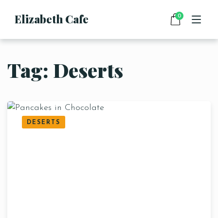
Elizabeth Cafe
0
Tag: Deserts
HOME
MENU
DRINKS
FOOD
CONTACT
DESERTS