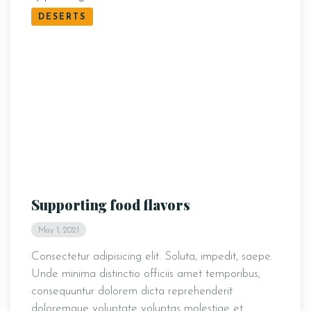
DESERTS
Supporting food flavors
May 1, 2021
Consectetur adipisicing elit. Soluta, impedit, saepe.
Unde minima distinctio officiis amet temporibus,
consequuntur dolorem dicta reprehenderit
doloremque voluptate voluptas molestiae et