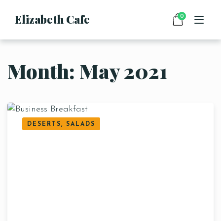
Elizabeth Cafe
0
Month:
May 2021
HOME
MENU
DRINKS
FOOD
CONTACT
DESERTS, SALADS