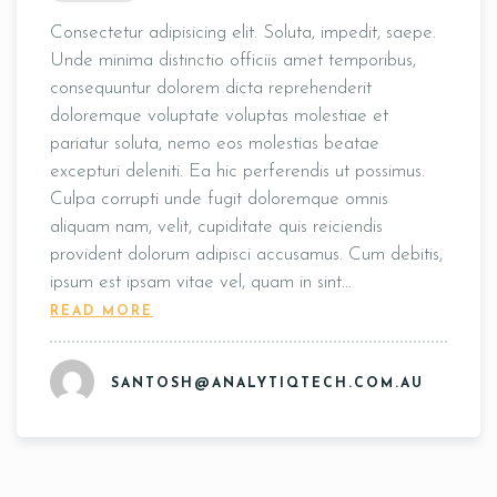
Consectetur adipisicing elit. Soluta, impedit, saepe.
Unde minima distinctio officiis amet temporibus,
consequuntur dolorem dicta reprehenderit
doloremque voluptate voluptas molestiae et
pariatur soluta, nemo eos molestias beatae
excepturi deleniti. Ea hic perferendis ut possimus.
Culpa corrupti unde fugit doloremque omnis
aliquam nam, velit, cupiditate quis reiciendis
provident dolorum adipisci accusamus. Cum debitis,
ipsum est ipsam vitae vel, quam in sint…
READ MORE
SANTOSH@ANALYTIQTECH.COM.AU