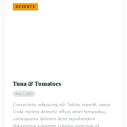
DESERTS
Tuna & Tomatoes
May 1, 2021
Consectetur adipisicing elit. Soluta, impedit, saepe.
Unde minima distinctio officiis amet temporibus,
consequuntur dolorem dicta reprehenderit
doloremque voluptate voluptas molestiae et