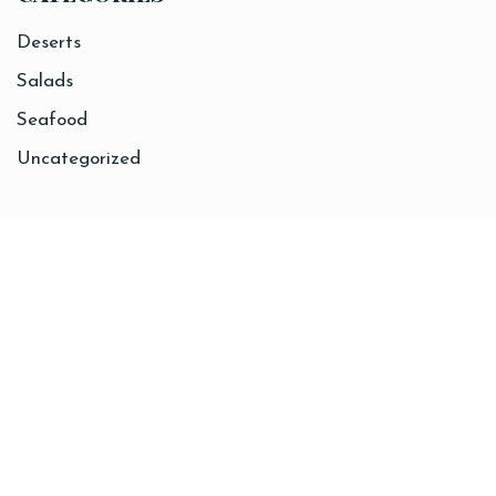
Deserts
Salads
Seafood
Uncategorized
Sitemap
Home
About
Coffee
Breakfast
Lunch
Contact
Order Online